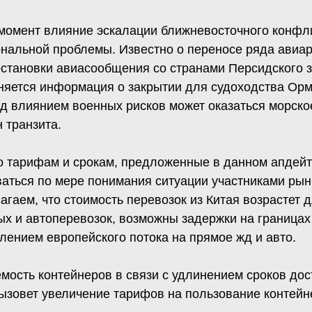
момент влияние эскалации ближневосточного конфл
ональной проблемы. Известно о переносе ряда авиа
остановки авиасообщения со странами Персидского 
няется информация о закрытии для судоходства Орм
од влиянием военных рисков может оказаться морско
 транзита.
о тарифам и срокам, предложенные в данном апдейт
аться по мере понимания ситуации участниками рынк
гаем, что стоимость перевозок из Китая возрастет 
х и автоперевозок, возможны задержки на границах 
лением европейского потока на прямое жд и авто.
мость контейнеров в связи с удлинением сроков дос
вызовет увеличение тарифов на пользование контейн