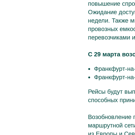
повышение спрос
Ожидание доступ
недели. Также 
провозных емкос
перевозчиками и
C 29 марта воз
Франкфурт-на-
Франкфурт-на-
Рейсы будут вы
способных прин
Возобновление п
маршрутной сет
из Европы и Се