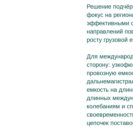
Решение подчёрк
фокус на регио
эффективными с
направлений по
росту грузовой 
Для международ
сторону: узкоф
провозную емкос
дальнемагистрал
емкость на длин
длинных междун
колебаниям и спа
своевременност
цепочек поставо