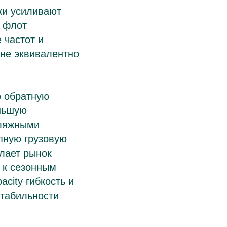
ки усиливают
я флот
частот и
не эквивалентно
ю обратную
ньшую
еляжными
пную грузовую
елает рынок
 к сезонным
city гибкость и
стабильности