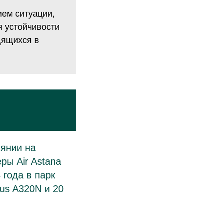
ем ситуации,
 устойчивости
дящихся в
иянии на
ры Air Astana
 года в парк
us A320N и 20