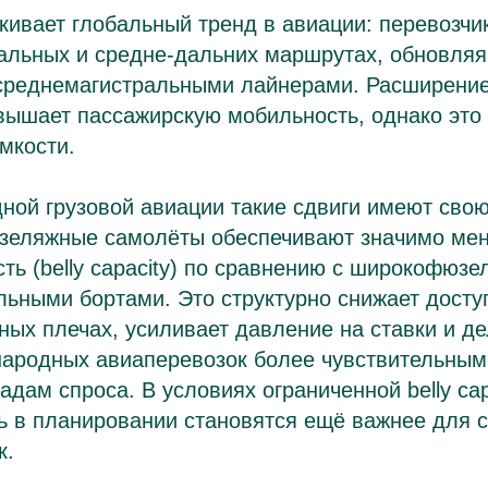
ивает глобальный тренд в авиации: перевозчи
нальных и средне-дальних маршрутах, обновля
реднемагистральными лайнерами. Расширение 
вышает пассажирскую мобильность, однако это 
емкости.
ной грузовой авиации такие сдвиги имеют сво
юзеляжные самолёты обеспечивают значимо ме
ть (belly capacity) по сравнению с широкофюз
ьными бортами. Это структурно снижает досту
ных плечах, усиливает давление на ставки и д
ародных авиаперевозок более чувствительным
дам спроса. В условиях ограниченной belly capa
ь в планировании становятся ещё важнее для 
к.