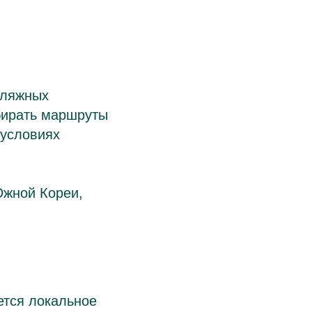
еляжных
бирать маршруты
 условиях
Южной Кореи,
ется локальное