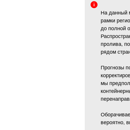
На данный 
рамки реги
до полной 
Распростра
пролива, п
рядом стран
Прогнозы п
корректиров
мы предпола
контейнерны
перенаправ
Оборачивае
вероятно, 