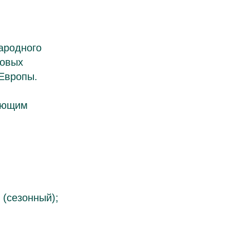
ародного
новых
 Европы.
дующим
 (сезонный);