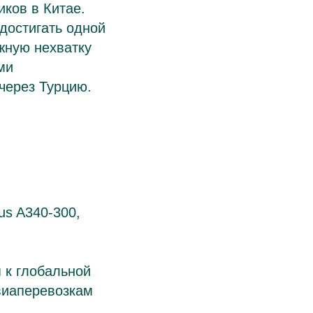
ков в Китае.
достигать одной
жную нехватку
ми
через Турцию.
us A340-300,
 к глобальной
виаперевозкам