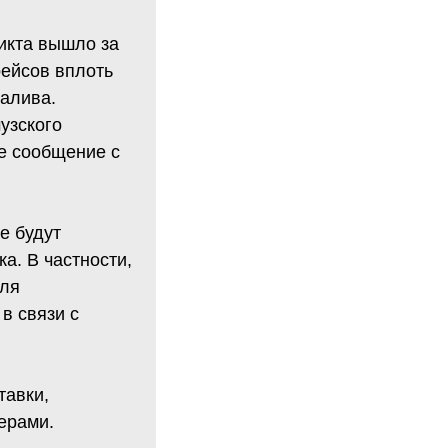
икта вышло за
рейсов вплоть
залива.
узского
е сообщение с
е будут
а. В частности,
для
в связи с
тавки,
ерами.