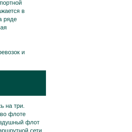
спортной
ажается в
а ряде
ная
ревозок и
ь на три.
 во флоте
оздушный флот
аршрутной сети