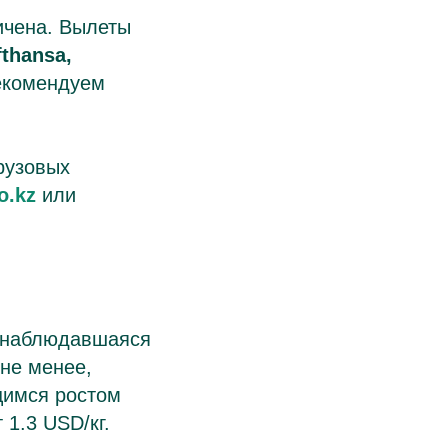
ичена. Вылеты
fthansa,
рекомендуем
рузовых
o.kz
или
 наблюдавшаяся
 не менее,
щимся ростом
1.3 USD/кг.