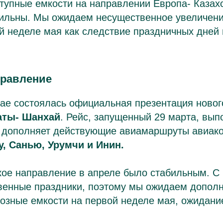
тупные емкости на направлении Европа- Казах
бильны. Мы ожидаем несущественное увеличени
й неделе мая как следствие праздничных дней 
правление
хае состоялась официальная презентация ново
аты- Шанхай
. Рейс, запущенный 29 марта, вып
и дополняет действующие авиамаршруты авиак
у, Санью, Урумчи и Инин.
кое направление в апреле было стабильным. С 
твенные праздники, поэтому мы ожидаем допол
возные емкости на первой неделе мая, ожидани