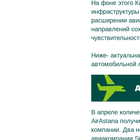
На фоне этого К
инфраструктуры
расширении авиа
направлений со
чувствительнос
Ниже- актуальн
автомобильной л
В апреле количе
AirAstana получ
компании. Два 
авиакомпании S