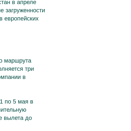
стан в апреле
е загруженности
в европейских
го маршрута
олняется три
омпании в
1 по 5 мая в
нительную
е вылета до