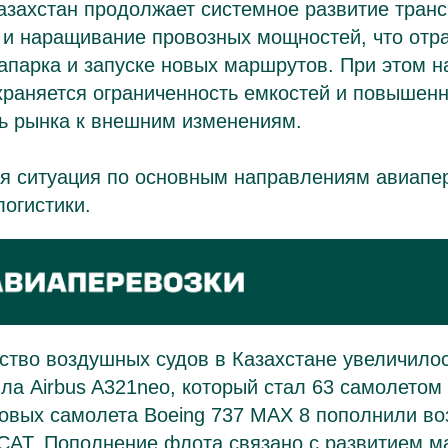
азахстан продолжает системное развитие тран
 и наращивание провозных мощностей, что отр
парка и запуске новых маршрутов. При этом н
храняется ограниченность емкостей и повышен
ть рынка к внешним изменениям.
ая ситуация по основным направлениям авиапе
огистики.
ство воздушных судов в Казахстане увеличилос
ила Airbus A321neo, который стал 63 самолетом
новых самолета Boeing 737 MAX 8 пополнили в
CAT. Пополнение флота связано с развитием м