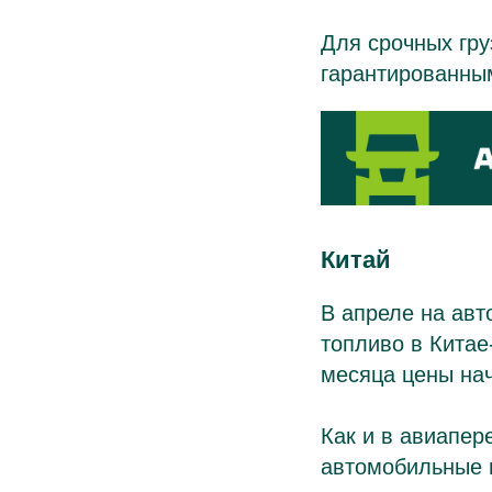
Для срочных гр
гарантированны
Китай
В апреле на авт
топливо в Кита
месяца цены нач
Как и в авиапер
автомобильные п