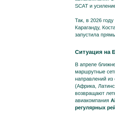
SCAT и усилени
Так, в 2026 год
Караганду, Кост
запустила прямы
Ситуация на 
В апреле ближне
маршрутные сет
направлений из 
(Африка, Латинс
возвращают летн
авиакомпания
A
регулярных рей