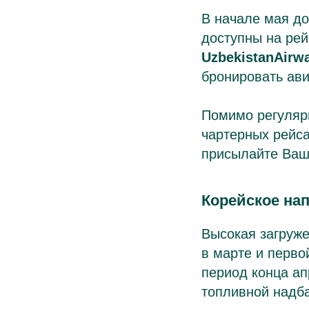
В начале мая до
доступны на ре
UzbekistanAirw
бронировать ави
Помимо регуляр
чартерных рейс
присылайте Ваш
Корейское на
Высокая загруж
в марте и перво
период конца а
топливной надба