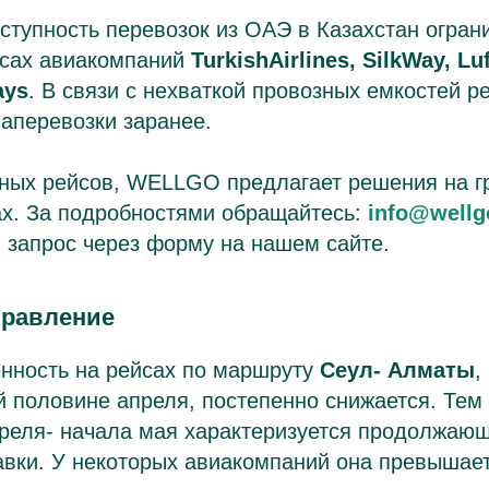
ступность перевозок из ОАЭ в Казахстан огран
йсах авиакомпаний
TurkishAirlines, SilkWay, Lu
ays
. В связи с нехваткой провозных емкостей 
аперевозки заранее.
ных рейсов, WELLGO предлагает решения на г
ах. За подробностями обращайтесь:
info@wellg
 запрос через форму на нашем сайте.
правление
енность на рейсах по маршруту
Сеул- Алматы
,
й половине апреля, постепенно снижается. Тем
преля- начала мая характеризуется продолжаю
вки. У некоторых авиакомпаний она превышает 