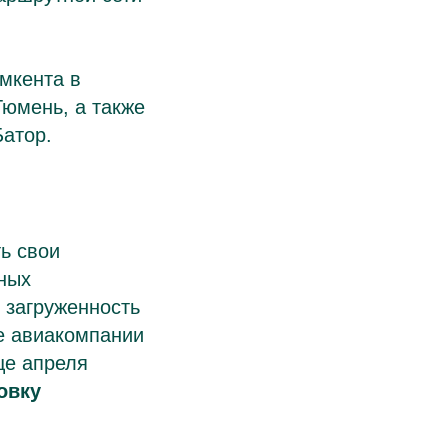
мкента в
Тюмень, а также
Батор.
ь свои
ных
 загруженность
е авиакомпании
це апреля
овку