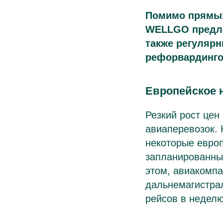
Помимо прямых
WELLGO предла
также регулярн
рефорвардинго
Европейское 
Резкий рост цен
авиаперевозок.
некоторые евро
запланированных
этом, авиакомпа
дальнемагистрал
рейсов в неделю