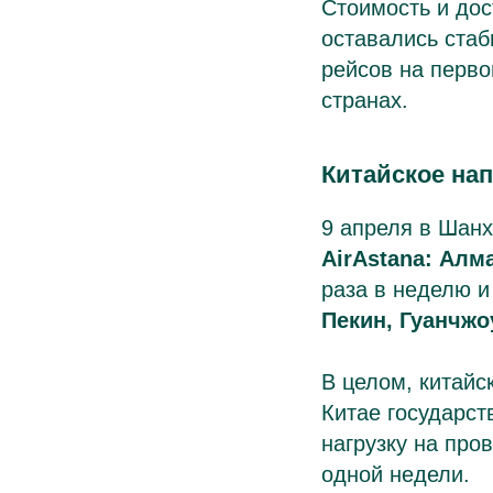
Стоимость и дос
оставались ста
рейсов на перво
странах.
Китайское на
9 апреля в Шан
AirAstana: Алм
раза в неделю 
Пекин, Гуанчжо
В целом, китайс
Китае государс
нагрузку на про
одной недели.